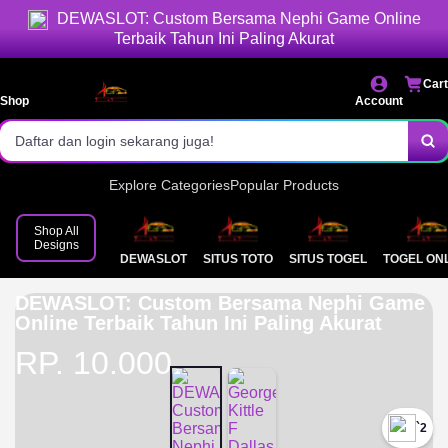
DEWASLOT: Custom Bersama Nephi Game Online
Akses login cepat dan stabil.
Terbaik Tahun Ini Paling Akurat
Pasaran lengkap & result resmi.
Cart
Bonus menarik setiap hari!
Shop
Account
Daftar dan login sekarang juga!
Explore Categories
Popular Products
Shop All
Designs
DEWASLOT
SITUS TOTO
SITUS TOGEL
TOGEL ON
DEWASLOT: Custom Bersama Nephi Game
Online Terbaik Tahun Ini Paling Akurat
RP. 10.000
`2