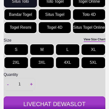
Situs Toto
Toto Togel
Togel Online
Bandar Togel
Situs Togel
Toto 4D
Togel Resmi
Togel 4D
Situs Togel Online
View Size Chart
Size
S
M
L
XL
2XL
3XL
4XL
5XL
Quantity
-
+
LIVECHAT DEWASLOT