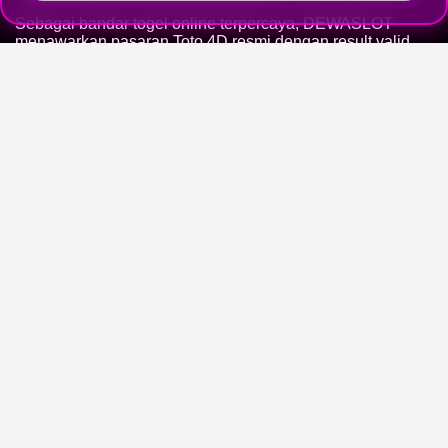
Sebagai bandar togel online terpercaya, DEWASLOT
menawarkan pasaran Toto 4D resmi dengan result valid
dan transparan. Setiap permainan dirancang untuk
memberikan pengalaman yang aman, nyaman, serta
peluang kemenangan yang kompetitif bagi seluruh
pemain.
Link situs
Toto 4D
yang tersedia mendukung akses stabil
di berbagai perangkat, baik melalui smartphone maupun
desktop. Performa server yang ringan dan optimal
memastikan proses login, transaksi, hingga pemasangan
angka berjalan lancar tanpa gangguan.
Bersama
bandar togel online
DEWASLOT, pemain dapat
menikmati layanan profesional, keamanan data terjaga,
serta promo menarik setiap hari. Inilah solusi tepat untuk
Anda yang mencari GroupServer login dan link situs Toto
4D resmi terpercaya dalam satu platform terbaik.